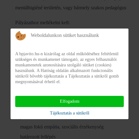
mentálhigiéné területén, vagy bármely szakos pedagógus
Pályázathoz mellékelni kell:
Weboldalunkon sütiket használunk
szakmai önéletrajzot,
végzettséget igazoló okiratok másolatát
A bpjavito.hu-n kizárólag az oldal működéséhez feltétlenül
szükséges és munkamenet támogató, az egyes felhasználói
Állás betöltéséhez szükséges:
munkamenetek azonosítására szolgáló sütiket (cookies)
használunk. A Hatóság oldalán alkalmazott funkcionális
sütikről bővebb tájékoztatás a Tájékoztatás a sütikről gomb
pszichológiai vizsgálat
megnyomásával érhető el.
3 hónapnál nem régebbi erkölcsi bizonyítvány
Elfogadom
Elvárások:
Tájékoztatás a sütikről
jó kommunikációs készség
magas fokú empátia, szociális érzékenység
határozott fellépés