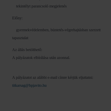
tekintélyt parancsoló megjelenés
Előny:
gyermekvédelemben, büntetés-végrehajtásban szerzett
tapasztalat
Az állás betölthető:
A pályázatok elbírálása után azonnal.
A pályázatot az alábbi e-mail címre kérjük eljuttatni:
titkarsag@bpjavito.hu