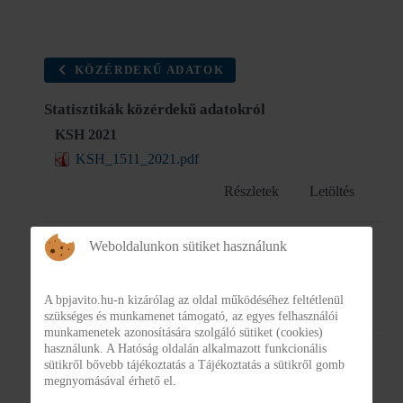
KÖZÉRDEKŰ ADATOK
Statisztikák közérdekű adatokról
KSH 2021
KSH_1511_2021.pdf
Részletek
Letöltés
Weboldalunkon sütiket használunk
KSH 2022
KSH_1511_2022.pdf
A bpjavito.hu-n kizárólag az oldal működéséhez feltétlenül
Részletek
Letöltés
szükséges és munkamenet támogató, az egyes felhasználói
munkamenetek azonosítására szolgáló sütiket (cookies)
használunk. A Hatóság oldalán alkalmazott funkcionális
KSH 2023
sütikről bővebb tájékoztatás a Tájékoztatás a sütikről gomb
megnyomásával érhető el.
KSH_1511_2023.pdf