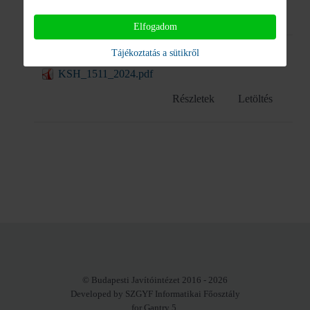
Részletek
Letöltés
Elfogadom
Tájékoztatás a sütikről
KSH 2024
KSH_1511_2024.pdf
Részletek
Letöltés
© Budapesti Javítóintézet 2016 - 2026
Developed by SZGYF Informatikai Főosztály
for Gantry 5.